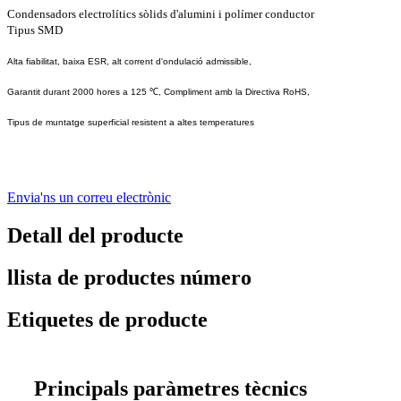
Condensadors electrolítics sòlids d'alumini i polímer conductor
Tipus SMD
Alta fiabilitat, baixa ESR, alt corrent d'ondulació admissible,
Garantit durant 2000 hores a 125 ℃, Compliment amb la Directiva RoHS,
Tipus de muntatge superficial resistent a altes temperatures
Envia'ns un correu electrònic
Detall del producte
llista de productes número
Etiquetes de producte
Principals paràmetres tècnics