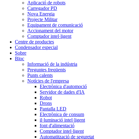
Aplicació de robots
Carregador PD
Nova Energia
Projecte Militar
Equipament de comunicació
Accionament del motor
Comptador intel·ligent
Centre de productes
Condensador especial
Sobre
Bloc
Informació de la indústria
Preguntes freqüents
Punts calents
Notícies de l'empresa
Electrònica d'automoció
Servidor de dades d'IA
Robot
Drons
Pantalla LED
Electrònica de consum
il·luminació intel·ligent
font d'alimentació
Comptador intel·ligent
Automatització de seguretat