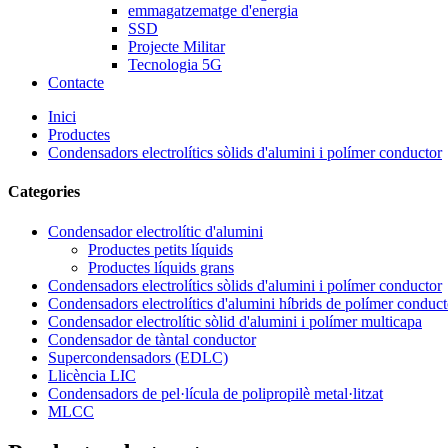
emmagatzematge d'energia
SSD
Projecte Militar
Tecnologia 5G
Contacte
Inici
Productes
Condensadors electrolítics sòlids d'alumini i polímer conductor
Categories
Condensador electrolític d'alumini
Productes petits líquids
Productes líquids grans
Condensadors electrolítics sòlids d'alumini i polímer conductor
Condensadors electrolítics d'alumini híbrids de polímer conduct
Condensador electrolític sòlid d'alumini i polímer multicapa
Condensador de tàntal conductor
Supercondensadors (EDLC)
Llicència LIC
Condensadors de pel·lícula de polipropilè metal·litzat
MLCC