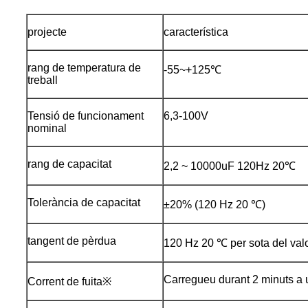
projecte
característica
rang de temperatura de
-55~+125℃
treball
Tensió de funcionament
6,3-100V
nominal
rang de capacitat
2,2 ~ 10000uF 120Hz 20℃
Tolerància de capacitat
±20% (120 Hz 20 ℃)
tangent de pèrdua
120 Hz 20 ℃ per sota del valo
Carregueu durant 2 minuts a un
Corrent de fuita※