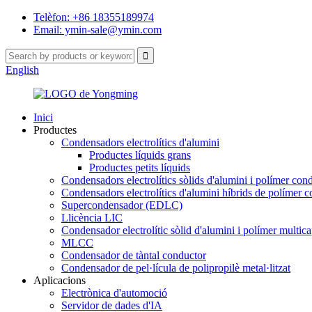
Telèfon: +86 18355189974
Email: ymin-sale@ymin.com
English
Inici
Productes
Condensadors electrolítics d'alumini
Productes líquids grans
Productes petits líquids
Condensadors electrolítics sòlids d'alumini i polímer con
Condensadors electrolítics d'alumini híbrids de polímer 
Supercondensador (EDLC)
Llicència LIC
Condensador electrolític sòlid d'alumini i polímer multic
MLCC
Condensador de tàntal conductor
Condensador de pel·lícula de polipropilè metal·litzat
Aplicacions
Electrònica d'automoció
Servidor de dades d'IA