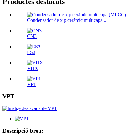
Productes destacats
Condensador de xip ceràmic multicapa...
CN3
ES3
VHX
VP1
VPT
Descripció breu: