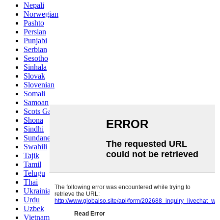
Nepali
Norwegian
Pashto
Persian
Punjabi
Serbian
Sesotho
Sinhala
Slovak
Slovenian
Somali
Samoan
Scots Gaelic
Shona
Sindhi
Sundanese
Swahili
Tajik
Tamil
Telugu
Thai
Ukrainian
Urdu
Uzbek
Vietnamese