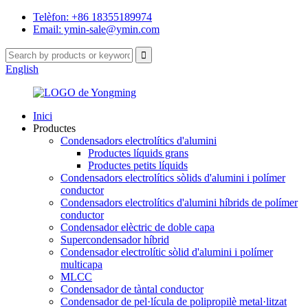
Telèfon: +86 18355189974
Email: ymin-sale@ymin.com
English
Inici
Productes
Condensadors electrolítics d'alumini
Productes líquids grans
Productes petits líquids
Condensadors electrolítics sòlids d'alumini i polímer
conductor
Condensadors electrolítics d'alumini híbrids de polímer
conductor
Condensador elèctric de doble capa
Supercondensador híbrid
Condensador electrolític sòlid d'alumini i polímer
multicapa
MLCC
Condensador de tàntal conductor
Condensador de pel·lícula de polipropilè metal·litzat