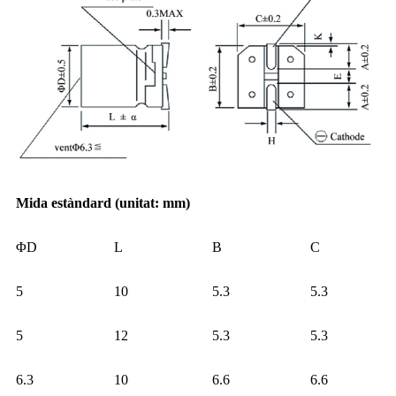
Mida estàndard (unitat: mm)
ΦD
L
B
C
5
10
5.3
5.3
5
12
5.3
5.3
6.3
10
6.6
6.6