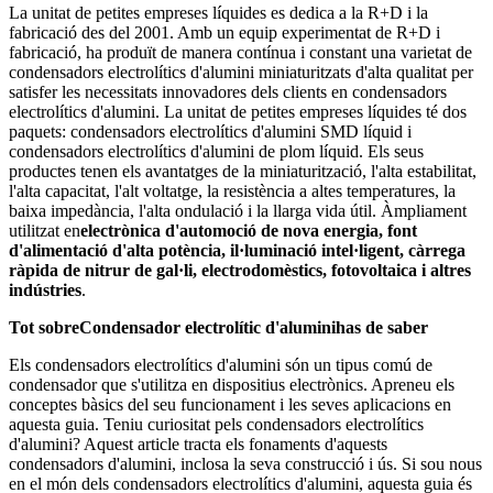
La unitat de petites empreses líquides es dedica a la R+D i la
fabricació des del 2001. Amb un equip experimentat de R+D i
fabricació, ha produït de manera contínua i constant una varietat de
condensadors electrolítics d'alumini miniaturitzats d'alta qualitat per
satisfer les necessitats innovadores dels clients en condensadors
electrolítics d'alumini. La unitat de petites empreses líquides té dos
paquets: condensadors electrolítics d'alumini SMD líquid i
condensadors electrolítics d'alumini de plom líquid. Els seus
productes tenen els avantatges de la miniaturització, l'alta estabilitat,
l'alta capacitat, l'alt voltatge, la resistència a altes temperatures, la
baixa impedància, l'alta ondulació i la llarga vida útil. Àmpliament
utilitzat en
electrònica d'automoció de nova energia, font
d'alimentació d'alta potència, il·luminació intel·ligent, càrrega
ràpida de nitrur de gal·li, electrodomèstics, fotovoltaica i altres
indústries
.
Tot sobre
Condensador electrolític d'alumini
has de saber
Els condensadors electrolítics d'alumini són un tipus comú de
condensador que s'utilitza en dispositius electrònics. Apreneu els
conceptes bàsics del seu funcionament i les seves aplicacions en
aquesta guia. Teniu curiositat pels condensadors electrolítics
d'alumini? Aquest article tracta els fonaments d'aquests
condensadors d'alumini, inclosa la seva construcció i ús. Si sou nous
en el món dels condensadors electrolítics d'alumini, aquesta guia és