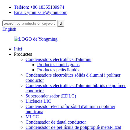
Telèfon: +86 18355189974
Email: ymin-sale@ymin.com
English
Inici
Productes
Condensadors electrolítics d'alumini
Productes líquids grans
Productes petits líquids
Condensadors electrolítics sòlids d'alumini i polímer
conductor
Condensadors electrolítics d'alumini híbrids de polímer
conductor
Supercondensador (EDLC)
Llicència LIC
Condensador electrolític sòlid d'alumini i polímer
multicapa
MLCC
Condensador de tàntal conductor
Condensador de pel·lícula de polipropilè metal·litzat