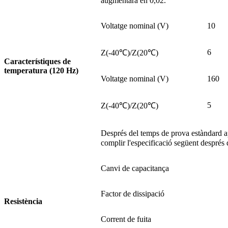
augmentarà en 0,02.
Voltatge nominal (V)
10
6
Z(-40℃)/Z(20℃)
Característiques de
temperatura (120 Hz)
Voltatge nominal (V)
160
5
Z(-40℃)/Z(20℃)
Després del temps de prova estàndard ap
complir l'especificació següent després
Canvi de capacitança
Factor de dissipació
Resistència
Corrent de fuita