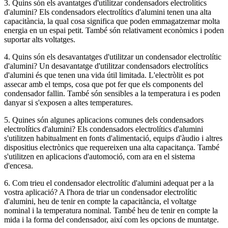
3. Quins són els avantatges d'utilitzar condensadors electrolítics
d'alumini? Els condensadors electrolítics d'alumini tenen una alta
capacitància, la qual cosa significa que poden emmagatzemar molta
energia en un espai petit. També són relativament econòmics i poden
suportar alts voltatges.
4. Quins són els desavantatges d'utilitzar un condensador electrolític
d'alumini? Un desavantatge d'utilitzar condensadors electrolítics
d'alumini és que tenen una vida útil limitada. L'electròlit es pot
assecar amb el temps, cosa que pot fer que els components del
condensador fallin. També són sensibles a la temperatura i es poden
danyar si s'exposen a altes temperatures.
5. Quines són algunes aplicacions comunes dels condensadors
electrolítics d'alumini? Els condensadors electrolítics d'alumini
s'utilitzen habitualment en fonts d'alimentació, equips d'àudio i altres
dispositius electrònics que requereixen una alta capacitança. També
s'utilitzen en aplicacions d'automoció, com ara en el sistema
d'encesa.
6. Com trieu el condensador electrolític d'alumini adequat per a la
vostra aplicació? A l'hora de triar un condensador electrolític
d'alumini, heu de tenir en compte la capacitància, el voltatge
nominal i la temperatura nominal. També heu de tenir en compte la
mida i la forma del condensador, així com les opcions de muntatge.