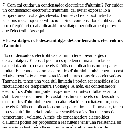
7. Com cal cuidar un condensador electrolític d'alumini? Per cuidar
un condensador electrolític d'alumini, cal evitar exposar-lo a
temperatures i voltatges elevats. També cal evitar sotmetre'l a
tensions mecàniques o vibracions. Si el condensador s'utilitza amb
poca freqüència, cal aplicar-hi un voltatge periòdicament per evitar
que l'electròlit s'assequi.
Els avantatges i els desavantatges de
Condensadors electrolítics
d'alumini
Els condensadors electrolítics d'alumini tenen avantatges i
desavantatges. El costat positiu és que tenen una alta relació
capacitat-volum, cosa que els fa útils en aplicacions on l'espai és
limitat. Els condensadors electrolítics d'alumini també tenen un cost
relativament baix en comparació amb altres tipus de condensadors.
Tanmateix, tenen una vida útil limitada i poden ser sensibles a les
fluctuacions de temperatura i voltatge. A més, els condensadors
electrolítics d'alumini poden experimentar fuites o fallades si no
s'utilitzen correctament. El costat positiu és que els condensadors
electrolítics d'alumini tenen una alta relació capacitat-volum, cosa
que els fa útils en aplicacions on l'espai és limitat. Tanmateix, tenen
una vida útil limitada i poden ser sensibles a les fluctuacions de
temperatura i voltatge. A més, els condensadors electrolítics
d'alumini poden ser propensos a les fuites i tenir una resistència en
sèrie equivalent més alta en comparació amb altres tipus de