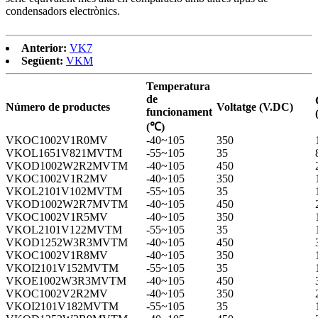
condensadors electrònics.
Anterior:
VK7
Següent:
VKM
Temperatura
de
Número de productes
Voltatge (V.DC)
funcionament
(℃)
VKOC1002V1R0MV
-40~105
350
VKOL1651V821MVTM
-55~105
35
VKOD1002W2R2MVTM
-40~105
450
VKOC1002V1R2MV
-40~105
350
VKOL2101V102MVTM
-55~105
35
VKOD1002W2R7MVTM
-40~105
450
VKOC1002V1R5MV
-40~105
350
VKOL2101V122MVTM
-55~105
35
VKOD1252W3R3MVTM
-40~105
450
VKOC1002V1R8MV
-40~105
350
VKOI2101V152MVTM
-55~105
35
VKOE1002W3R3MVTM
-40~105
450
VKOC1002V2R2MV
-40~105
350
VKOI2101V182MVTM
-55~105
35