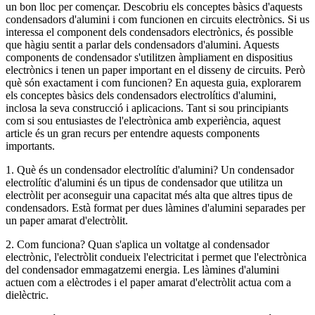
un bon lloc per començar. Descobriu els conceptes bàsics d'aquests
condensadors d'alumini i com funcionen en circuits electrònics. Si us
interessa el component dels condensadors electrònics, és possible
que hàgiu sentit a parlar dels condensadors d'alumini. Aquests
components de condensador s'utilitzen àmpliament en dispositius
electrònics i tenen un paper important en el disseny de circuits. Però
què són exactament i com funcionen? En aquesta guia, explorarem
els conceptes bàsics dels condensadors electrolítics d'alumini,
inclosa la seva construcció i aplicacions. Tant si sou principiants
com si sou entusiastes de l'electrònica amb experiència, aquest
article és un gran recurs per entendre aquests components
importants.
1. Què és un condensador electrolític d'alumini? Un condensador
electrolític d'alumini és un tipus de condensador que utilitza un
electròlit per aconseguir una capacitat més alta que altres tipus de
condensadors. Està format per dues làmines d'alumini separades per
un paper amarat d'electròlit.
2. Com funciona? Quan s'aplica un voltatge al condensador
electrònic, l'electròlit condueix l'electricitat i permet que l'electrònica
del condensador emmagatzemi energia. Les làmines d'alumini
actuen com a elèctrodes i el paper amarat d'electròlit actua com a
dielèctric.