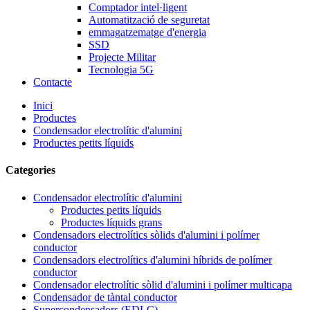
Comptador intel·ligent
Automatització de seguretat
emmagatzematge d'energia
SSD
Projecte Militar
Tecnologia 5G
Contacte
Inici
Productes
Condensador electrolític d'alumini
Productes petits líquids
Categories
Condensador electrolític d'alumini
Productes petits líquids
Productes líquids grans
Condensadors electrolítics sòlids d'alumini i polímer
conductor
Condensadors electrolítics d'alumini híbrids de polímer
conductor
Condensador electrolític sòlid d'alumini i polímer multicapa
Condensador de tàntal conductor
Supercondensadors (EDLC)