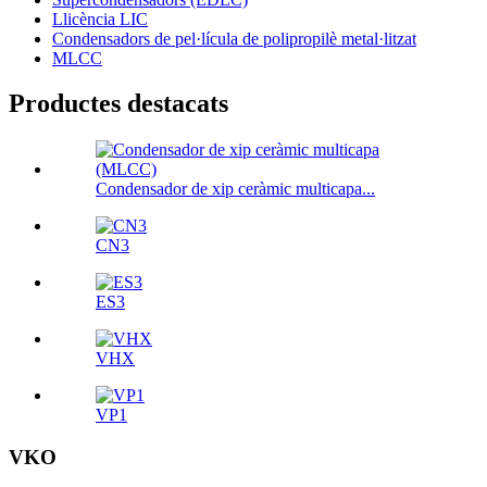
Llicència LIC
Condensadors de pel·lícula de polipropilè metal·litzat
MLCC
Productes destacats
Condensador de xip ceràmic multicapa...
CN3
ES3
VHX
VP1
VKO