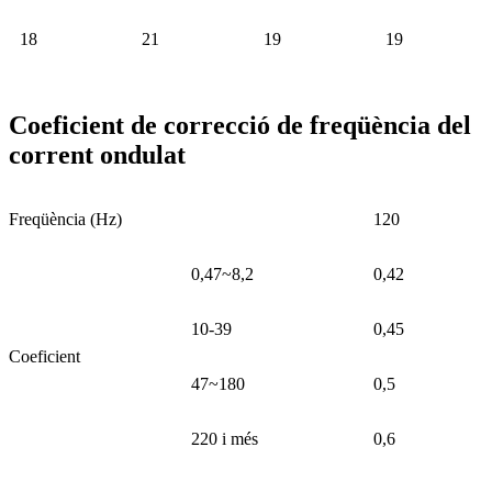
18
21
19
19
Coeficient de correcció de freqüència del
corrent ondulat
Freqüència (Hz)
120
0,47~8,2
0,42
10-39
0,45
Coeficient
47~180
0,5
220 i més
0,6