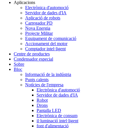
Aplicacions
Electrònica d'automoció
Servidor de dades d'IA
Aplicació de robots
Carregador PD
Nova Energia
Projecte Militar
Equipament de comunicació
Accionament del motor
Comptador intel·ligent
Centre de productes
Condensador especial
Sobre
Bloc
Informació de la indústria
Punts calents
Notícies de l'empresa
Electrònica d'automoció
Servidor de dades d'IA
Robot
Drons
Pantalla LED
Electrònica de consum
il·luminació intel·ligent
font d'alimentació