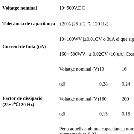
Voltatge nominal
10~500V.DC
Tolerància de capacitança
±20% (25 ± 2 ℃ 120 Hz)
10~100WV |≤0.01CV o 3uA el que sigui 
Corrent de fuita ((iA)
160~ 500WV | ≤ 0,02CV+10(uA) C:capac
Voltatge nominal (V)
10
16
tgδ
0,28
0,24
Factor de dissipació
Voltatge nominal (V)
160
200
(25±2
℃
120 Hz)
tgδ
0,15
0,15
Per a aquells amb una capacitància nom