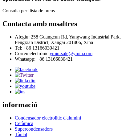
Consulta per llista de preus
Contacta amb nosaltres
Afegiu: 258 Guangcun Rd, Yangwang Industrial Park,
Fengxian District, Xangai 201406, Xina
Tel: +86 13166030421
Correu electrònic:
ymin-sale@ymin.com
Whatsapp: +86 13166030421
informació
Condensador electrolític d'alumini
Ceràmica
Supercondensadors
Tàntal