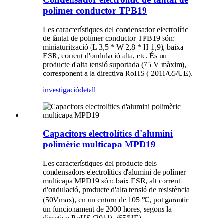
polímer conductor TPB19
Les característiques del condensador electrolític
de tàntal de polímer conductor TPB19 són:
miniaturització (L 3,5 * W 2,8 * H 1,9), baixa
ESR, corrent d'ondulació alta, etc. És un
producte d'alta tensió suportada (75 V màxim),
corresponent a la directiva RoHS ( 2011/65/UE).
investigació
detall
Capacitors electrolítics d'alumini
polimèric multicapa MPD19
Les característiques del producte dels
condensadors electrolítics d'alumini de polímer
multicapa MPD19 són: baix ESR, alt corrent
d'ondulació, producte d'alta tensió de resistència
(50Vmax), en un entorn de 105 ℃, pot garantir
un funcionament de 2000 hores, segons la
directiva RoHS (2011). /65/UE)