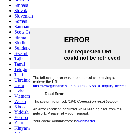
Sinhala
Slovak
Slovenian
Somali
Samoan
Scots Gaelic
Shona
Sindhi
Sundanese
Swahili
Tajik
Tamil
Telugu
Thai
Ukrainian
Urdu
Uzbek
Vietnamese
Welsh
Xhosa
Yiddish
Yoruba
Zulu
Kinyarwanda