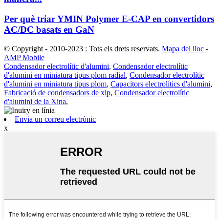
Per què triar YMIN Polymer E-CAP en convertidors
AC/DC basats en GaN
© Copyright - 2010-2023 : Tots els drets reservats.
Mapa del lloc
-
AMP Mobile
Condensador electrolític d'alumini
,
Condensador electrolític
d'alumini en miniatura tipus plom radial
,
Condensador electrolític
d'alumini en miniatura tipus plom
,
Capacitors electrolítics d'alumini
,
Fabricació de condensadors de xip
,
Condensador electrolític
d'alumini de la Xina
,
Envia un correu electrònic
x