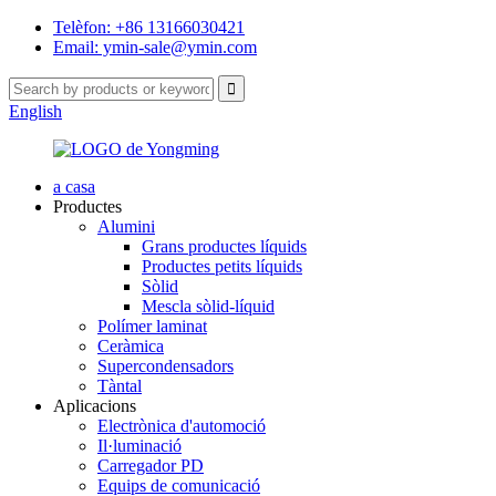
Telèfon: +86 13166030421
Email: ymin-sale@ymin.com
English
a casa
Productes
Alumini
Grans productes líquids
Productes petits líquids
Sòlid
Mescla sòlid-líquid
Polímer laminat
Ceràmica
Supercondensadors
Tàntal
Aplicacions
Electrònica d'automoció
Il·luminació
Carregador PD
Equips de comunicació